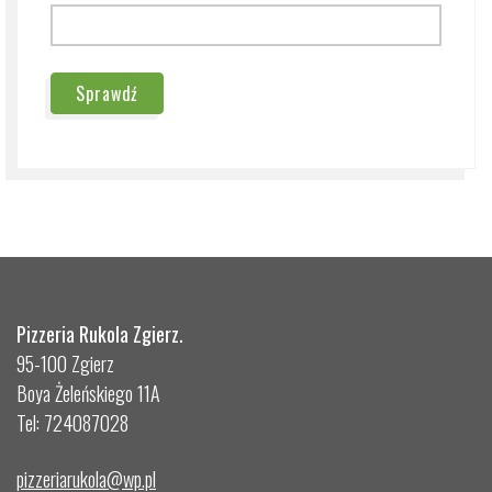
Sprawdź
Pizzeria Rukola Zgierz.
95-100 Zgierz
Boya Żeleńskiego 11A
Tel: 724087028
pizzeriarukola@wp.pl