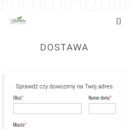
R
U
C
O
L
L
A
P
I
Z
Z
E
R
I
DOSTAWA
Sprawdź czy dowozimy na Twój adres:
Ulica
Numer domu
Miasto